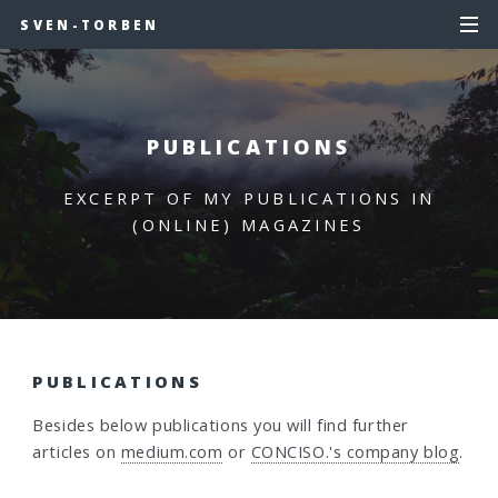
SVEN-TORBEN
PUBLICATIONS
EXCERPT OF MY PUBLICATIONS IN
(ONLINE) MAGAZINES
PUBLICATIONS
Besides below publications you will find further
articles on
medium.com
or
CONCISO.'s company blog
.