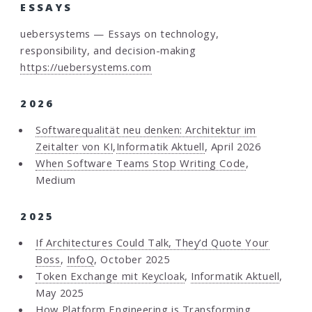
ESSAYS
uebersystems — Essays on technology,
responsibility, and decision-making
https://uebersystems.com
2026
Softwarequalität neu denken: Architektur im
Zeitalter von KI
,
Informatik Aktuell
, April 2026
When Software Teams Stop Writing Code
,
Medium
2025
If Architectures Could Talk, They’d Quote Your
Boss
,
InfoQ
, October 2025
Token Exchange mit Keycloak
,
Informatik Aktuell
,
May 2025
How Platform Engineering is Transforming